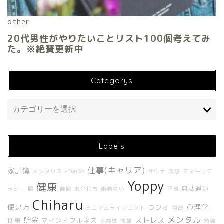
Categorys
Labels
仕事(キャリア)
家計簿
メンタリストDaiGo
サウナ
瞑想
マネーリテ
ホーム
Yoppy
健康
無駄遣い
ラシー
腸
睡眠
お金持ち
衝動買い
習慣
Chiharu
About Me
使い方
心理学
ラジオ
ミニマムライフコスト
物欲
メンタル
貯金
ストレス
食事
マインドフルネス
幸福度
体験
勉強