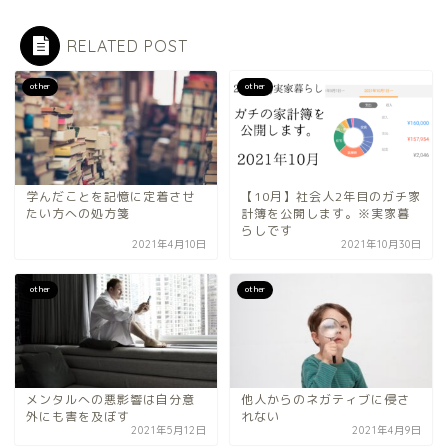
RELATED POST
other
other
学んだことを記憶に定着させ
【10月】社会人2年目のガチ家
たい方への処方箋
計簿を公開します。※実家暮
らしです
2021年4月10日
2021年10月30日
other
other
メンタルへの悪影響は自分意
他人からのネガティブに侵さ
外にも害を及ぼす
れない
2021年5月12日
2021年4月9日