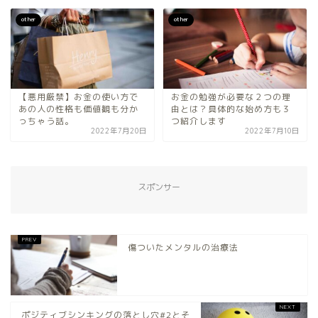
other
other
【悪用厳禁】お金の使い方で
お金の勉強が必要な２つの理
あの人の性格も価値観も分か
由とは？具体的な始め方も３
っちゃう話。
つ紹介します
2022年7月20日
2022年7月10日
スポンサー
傷ついたメンタルの治療法
ポジティブシンキングの落とし穴#2とそ