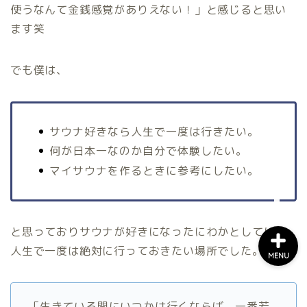
使うなんて金銭感覚がありえない！」と感じると思い
ます笑
ホーム
でも僕は、
About Me
About UNBUILT RADIO
サウナ好きなら人生で一度は行きたい。
何が日本一なのか自分で体験したい。
Contact
マイサウナを作るときに参考にしたい。
と思っておりサウナが好きになったにわかとしては、
人生で一度は絶対に行っておきたい場所でした。
MENU
「生きている間にいつかは行くならば、一番若