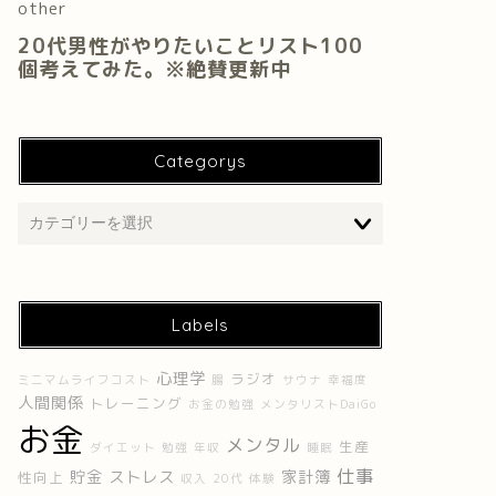
Categorys
Labels
心理学
ラジオ
ミニマムライフコスト
腸
サウナ
幸福度
人間関係
トレーニング
お金の勉強
メンタリストDaiGo
お金
メンタル
生産
ダイエット
勉強
年収
睡眠
仕事
貯金
ストレス
家計簿
性向上
収入
20代
体験