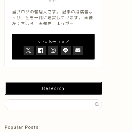
管理人
当ブログの管理人です。 記事の投稿者よ
っぴーとも一緒に運営しています。 画像
左：ちはる 画像右：よっぴー
＼ Follow me ／
Research
Popular Posts