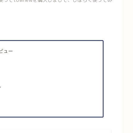
を使ってtownewを購入しまして、しばらく使ってみ
レビュー
。
。