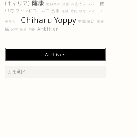
健康
(キャリア)
使
衝動買い
読書
お金持ち
タバコ
い方
マインドフルネス
食事
経験
時間
瞑想
マネーリ
Chiharu
Yoppy
無駄遣い
テラシー
趣味
Ambition
脳
習慣
投資
物欲
Archives