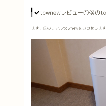
townewレビュー①僕のto
まず、僕のリアルtownewをお見せしま