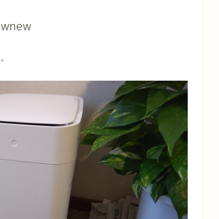
wnew
す。