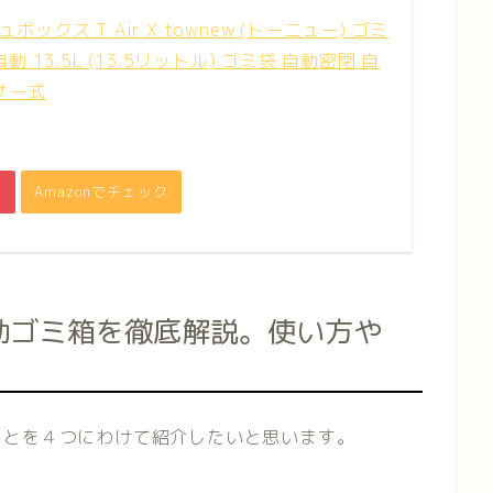
ックス T Air X townew (トーニュー) ゴミ
 13.5L (13.5リットル) ゴミ袋 自動密閉 自
サー式
ク
Amazonでチェック
全自動ゴミ箱を徹底解説。使い方や
ことを４つにわけて紹介したいと思います。