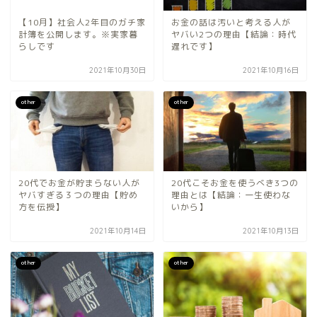
【10月】社会人2年目のガチ家
お金の話は汚いと考える人が
計簿を公開します。※実家暮
ヤバい2つの理由【結論：時代
らしです
遅れです】
2021年10月30日
2021年10月16日
other
other
20代でお金が貯まらない人が
20代こそお金を使うべき3つの
ヤバすぎる３つの理由【貯め
理由とは【結論：一生使わな
方を伝授】
いから】
2021年10月14日
2021年10月13日
other
other