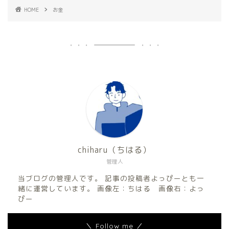
HOME
お金
chiharu（ちはる）
管理人
当ブログの管理人です。 記事の投稿者よっぴーとも一
緒に運営しています。 画像左：ちはる 画像右：よっ
ぴー
＼ Follow me ／