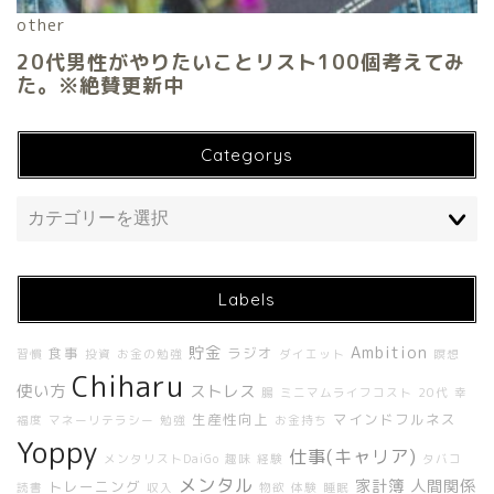
Categorys
Labels
貯金
Ambition
食事
ラジオ
習慣
投資
お金の勉強
ダイエット
瞑想
ホーム
Chiharu
使い方
ストレス
腸
ミニマムライフコスト
20代
幸
About Me
生産性向上
マインドフルネス
福度
マネーリテラシー
勉強
お金持ち
Yoppy
仕事(キャリア)
メンタリストDaiGo
趣味
経験
タバコ
About UNBUILT RADIO
メンタル
家計簿
人間関係
トレーニング
読書
収入
物欲
体験
睡眠