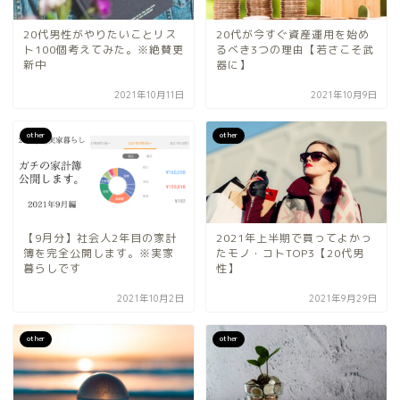
20代男性がやりたいことリス
20代が今すぐ資産運用を始め
ト100個考えてみた。※絶賛更
るべき3つの理由【若さこそ武
新中
器に】
2021年10月11日
2021年10月9日
other
other
【9月分】社会人2年目の家計
2021年上半期で買ってよかっ
簿を完全公開します。※実家
たモノ・コトTOP3【20代男
暮らしです
性】
2021年10月2日
2021年9月29日
other
other