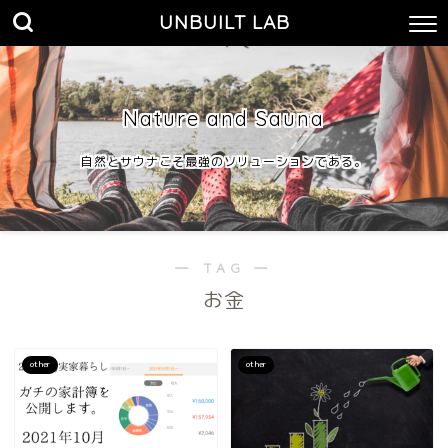
UNBUILT LAB
Nature and Sauna
自然とサウナこそ最強のソリューションである。
― TAG ―
お金
other
other