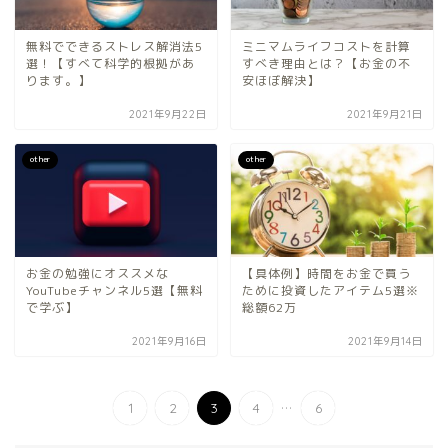
無料でできるストレス解消法5
ミニマムライフコストを計算
選！【すべて科学的根拠があ
すべき理由とは？【お金の不
ります。】
安ほぼ解決】
2021年9月22日
2021年9月21日
other
other
お金の勉強にオススメな
【具体例】時間をお金で買う
YouTubeチャンネル5選【無料
ために投資したアイテム5選※
で学ぶ】
総額62万
2021年9月16日
2021年9月14日
...
1
2
3
4
6