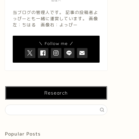
管理人
当ブログの管理人です。 記事の投稿者よ
っぴーとも一緒に運営しています。 画像
左：ちはる 画像右：よっぴー
＼ Follow me ／
Research
Popular Posts