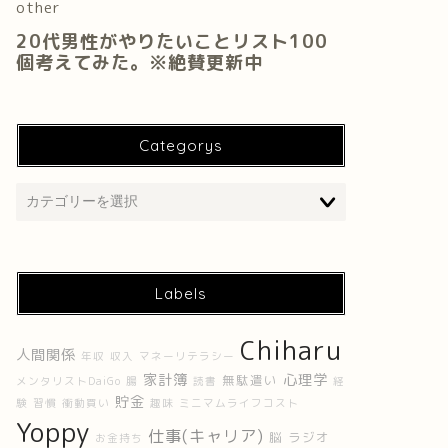
Categorys
Labels
Chiharu
人間関係
年収
収入
マネーリテラシー
家計簿
心理学
無駄遣い
メンタリストDaiGo
腸
読書
経
貯金
験
習慣
衝動買い
趣味
ミニマムライフコスト
Yoppy
仕事(キャリア)
脳
ラジオ
お金持ち