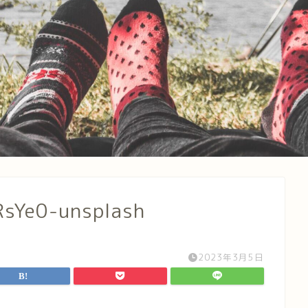
nRsYe0-unsplash
2023年3月5日