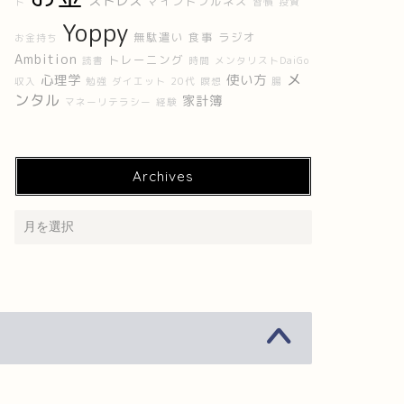
ストレス
マインドフルネス
ト
習慣
投資
Yoppy
無駄遣い
食事
ラジオ
お金持ち
Ambition
トレーニング
読書
時間
メンタリストDaiGo
メ
心理学
使い方
収入
勉強
ダイエット
20代
瞑想
腸
ンタル
家計簿
マネーリテラシー
経験
Archives