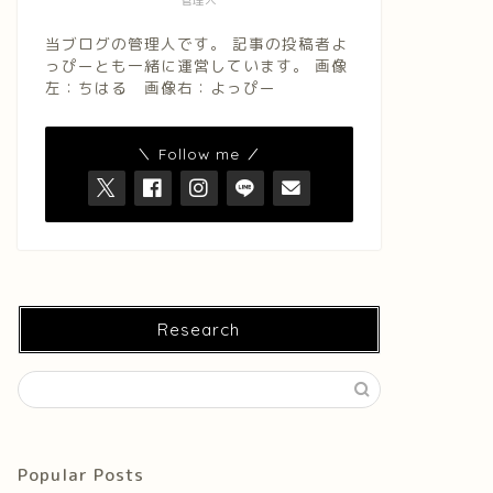
管理人
当ブログの管理人です。 記事の投稿者よ
っぴーとも一緒に運営しています。 画像
左：ちはる 画像右：よっぴー
＼ Follow me ／
Research
Popular Posts