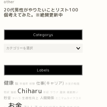
Categorys
Labels
健康
仕事(キャリア)
脳
幸福度
体験
お金の勉強
Chiharu
物欲
睡眠
年収
サウナ
趣味
衝動買い
貯金
人間関係
生産性向上
タバコ
ミニマムライフコス
お金