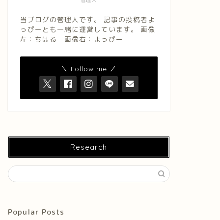
管理人
当ブログの管理人です。 記事の投稿者よ
っぴーとも一緒に運営しています。 画像
左：ちはる 画像右：よっぴー
＼ Follow me ／
Research
Popular Posts