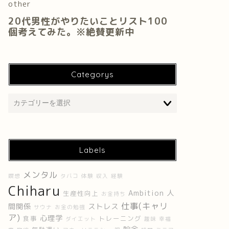
Categorys
Labels
メンタル
瞑想
タバコ
体験
収入
経験
Chiharu
Ambition
人
生産性向上
お金持ち
仕事(キャリ
間関係
ストレス
サウナ
お金の勉強
ア)
心理学
食事
トレーニング
ダイエット
趣味
幸福