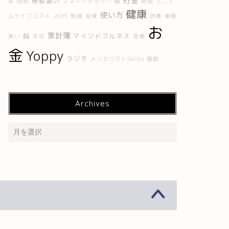
貯金
無駄遣い
度
物欲
マネーリテラシー
腸
時間
ミニマ
健康
使い方
ムライフコスト
20代
勉強
投資
読書
衝動
お
家計簿
脳
マインドフルネス
買い
年収
習慣
金
Yoppy
ラジオ
メンタリストDaiGo
睡眠
Archives