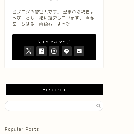
管理人
当ブログの管理人です。 記事の投稿者よ
っぴーとも一緒に運営しています。 画像
左：ちはる 画像右：よっぴー
＼ Follow me ／
Research
Popular Posts