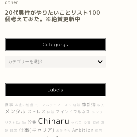
Categorys
Labels
家計簿
食事
お金の勉強
ミニマムライフコスト
経験
収入
メンタル
ストレス
マインドフルネス
体験
メンタ
Chiharu
貯金
リストDaiGo
タバコ
投資
瞑想
趣
仕事(キャリア)
Ambition
味
睡眠
お金持ち
勉強