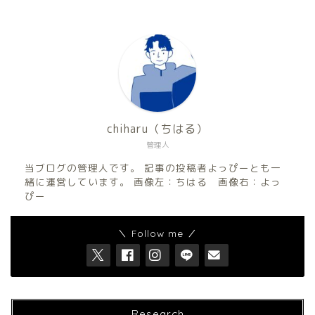
chiharu（ちはる）
管理人
当ブログの管理人です。 記事の投稿者よっぴーとも一
緒に運営しています。 画像左：ちはる 画像右：よっ
ぴー
＼ Follow me ／
Research