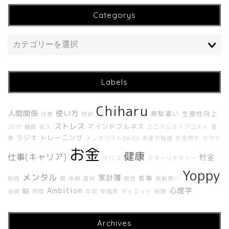
Categorys
Labels
Chiharu
ホーム
人間関係
使い方
無駄遣い
生産性向上
読書
物欲
ストレス
マインドフルネス
20代
睡眠
収入
ミニマムライフコスト
習
About Me
ラジオ
トレーニング
慣
メンタリストDaiGo
お金の勉強
お金持ち
サウナ
お金
健康
仕事(キャリア)
貯金
タバコ
マネーリテラシー
About UNBUILT RADIO
Yoppy
メンタル
家計簿
食事
勉強
腸
体験
趣味
瞑想
衝動買い
Ambition
心理学
脳
投資
時間
年収
幸福度
ダイエット
経験
Contact
Archives