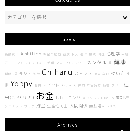
Labels
Ambition
心理学
衝動買い
お金の勉強
経験
収入
趣味
投資
瞑想
幸福
ホーム
健康
メンタル
度
ミニマムライフコスト
勉強
マネーリテラシー
腸
Chiharu
ストレス
使い方
脳
ラジオ
食
About Me
睡眠
物欲
時間
年収
Yoppy
仕
事
マインドフルネス
習慣
体験
お金持ち
読書
タバコ
About UNBUILT RADIO
お金
事(キャリア)
家計簿
トレーニング
メンタリストDaiGo
貯金
人間関係
生産性向上
無駄遣い
ダイエット
サウナ
20代
Contact
Archives