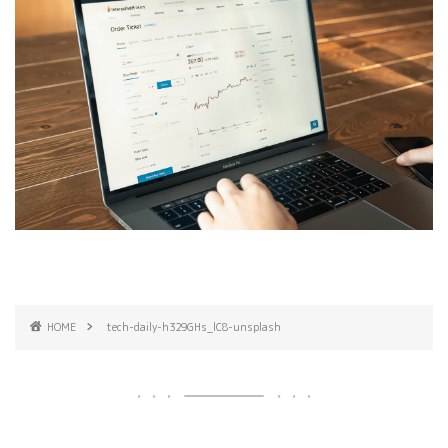
HOME
tech-daily-h329GHs_lC8-unsplash