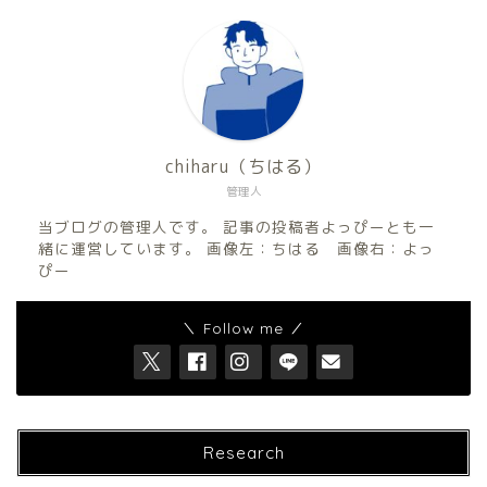
chiharu（ちはる）
管理人
当ブログの管理人です。 記事の投稿者よっぴーとも一
緒に運営しています。 画像左：ちはる 画像右：よっ
ぴー
＼ Follow me ／
Research