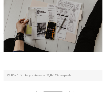
HOME
kelly-sikkema-xoU52jUVUXA-unsplash