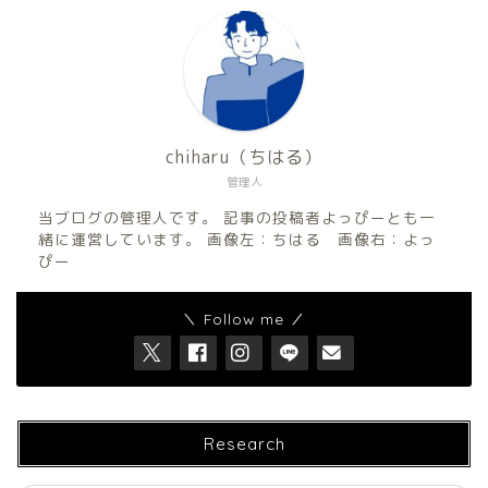
chiharu（ちはる）
管理人
当ブログの管理人です。 記事の投稿者よっぴーとも一
緒に運営しています。 画像左：ちはる 画像右：よっ
ぴー
＼ Follow me ／
Research