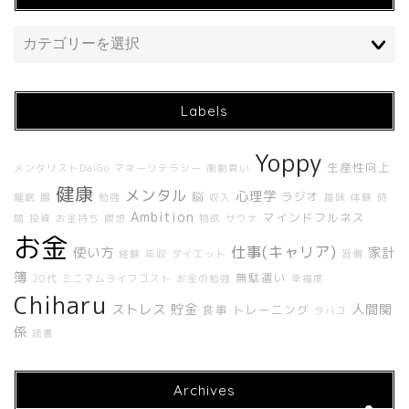
Labels
Yoppy
生産性向上
メンタリストDaiGo
マネーリテラシー
衝動買い
ホーム
健康
メンタル
心理学
脳
ラジオ
睡眠
腸
勉強
収入
趣味
体験
時
Ambition
マインドフルネス
間
投資
お金持ち
瞑想
物欲
サウナ
About Me
お金
仕事(キャリア)
使い方
家計
経験
年収
ダイエット
習慣
簿
無駄遣い
20代
ミニマムライフコスト
お金の勉強
幸福度
About UNBUILT RADIO
Chiharu
ストレス
貯金
人間関
食事
トレーニング
タバコ
係
読書
Contact
Archives