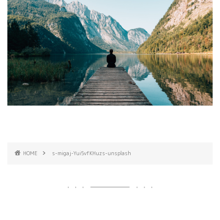
HOME
s-migaj-Yui5vfKHuzs-unsplash