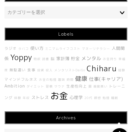
Labels
使い方
人間関
ラジオ
タバコ
ミニマムライフコスト
マネーリテラシー
ホーム
Yoppy
メンタル
係
家計簿
貯金
脳
物欲
読書
お金持ち
幸福
Chiharu
About Me
無駄遣い
食事
度
投資
収入
メンタリストDaiGo
経験
健康
仕事(キャリア)
マインドフルネス
お金の勉強
趣味
時間
About UNBUILT RADIO
Ambition
生産性向上
トレーニ
ダイエット
習慣
サウナ
腸
衝動買い
お金
ストレス
心理学
ング
体験
年収
20代
瞑想
勉強
睡眠
Contact
Archives