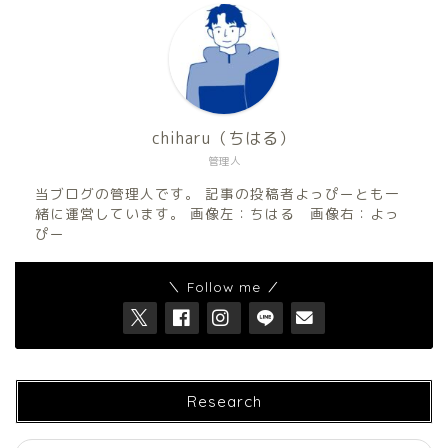
chiharu（ちはる）
管理人
当ブログの管理人です。 記事の投稿者よっぴーとも一
緒に運営しています。 画像左：ちはる 画像右：よっ
ぴー
＼ Follow me ／
Research