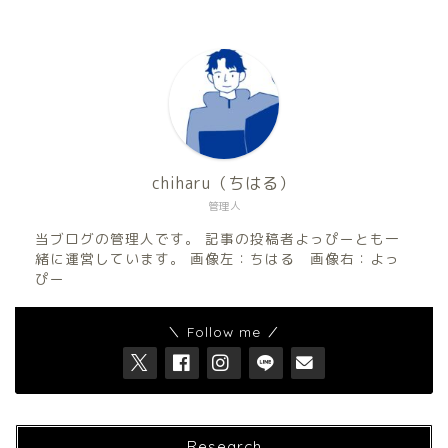
chiharu（ちはる）
管理人
当ブログの管理人です。 記事の投稿者よっぴーとも一
緒に運営しています。 画像左：ちはる 画像右：よっ
ぴー
＼ Follow me ／
Research