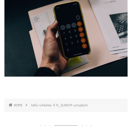
HOME
kelly-sikkema-3-Tc_5LROrM-unsplash