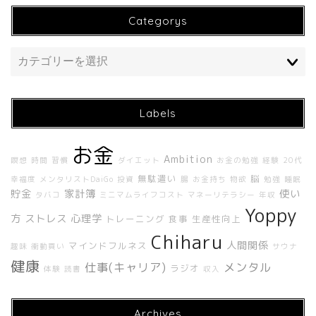
Categorys
Labels
お金
ホーム
Ambition
瞑想
時間
習慣
ダイエット
お金の勉強
経験
20代
無駄遣い
脳
幸福度
メンタリストDaiGo
投資
腸
お金持ち
物欲
勉強
睡眠
貯金
家計簿
使い
About Me
タバコ
ミニマムライフコスト
マネーリテラシー
年収
Yoppy
方
ストレス
心理学
トレーニング
食事
生産性向上
About UNBUILT RADIO
Chiharu
人間関係
マインドフルネス
趣味
衝動買い
サウナ
健康
仕事(キャリア)
メンタル
ラジオ
体験
読書
収入
Contact
Archives