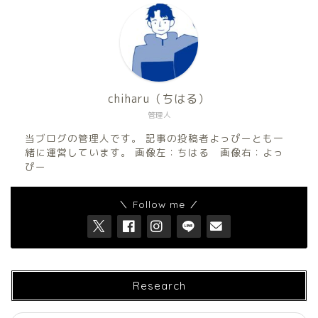
chiharu（ちはる）
管理人
当ブログの管理人です。 記事の投稿者よっぴーとも一
緒に運営しています。 画像左：ちはる 画像右：よっ
ぴー
＼ Follow me ／
Research