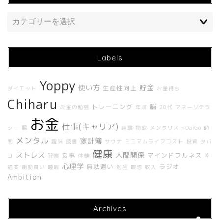
Labels
Yoppy
使い方
貯金
生産性向上
ダイエット
お金持ち
ホーム
Chiharu
トレーニング
脳
お金の勉強
年収
20代
マネーリテラ
お金
仕事(キャリア)
About Me
シー
腸
経験
物欲
メンタリストDaiGo
時
メンタル
家計簿
間
趣味
読書
サウナ
ミニマムライフコスト
投資
タバ
健康
About UNBUILT RADIO
ストレス
人間関係
食事
マインドフルネス
コ
習慣
体験
幸
心理学
無駄遣い
ラジオ
福度
衝動買い
睡眠
勉強
瞑想
収入
Ambition
Contact
Archives