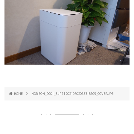
HOME
HORIZON_0001_BURST20210702085315809_COVER.JPG