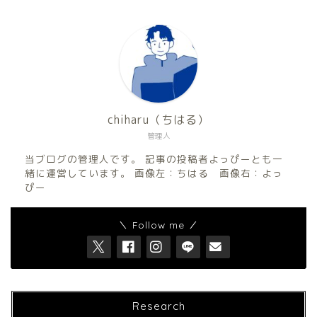
chiharu（ちはる）
管理人
当ブログの管理人です。 記事の投稿者よっぴーとも一
緒に運営しています。 画像左：ちはる 画像右：よっ
ぴー
＼ Follow me ／
Research