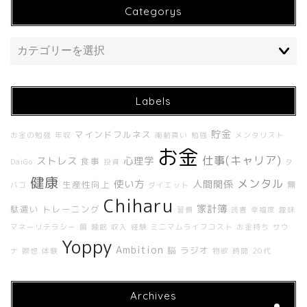
Categorys
Labels
貯金
マインドフルネス
お金の勉強
年収
衝動買い
勉強
メンタリスト
ホーム
お金
仕事(キャリア)
ストレス
心理学
食事
DaiGo
投資
タ
健康
About Me
メンタル
使い方
人間関係
生産性向上
無
バコ
ダイエット
Chiharu
家計簿
駄遣い
トレーニング
習慣
読書
幸福度
趣味
About UNBUILT RADIO
マネーリテラシー
腸
睡眠
収入
経験
ミニマムライフコスト
お金持ち
サウ
Yoppy
Ambition
脳
ラジオ
ナ
瞑想
体験
物欲
時間
20代
Contact
Archives