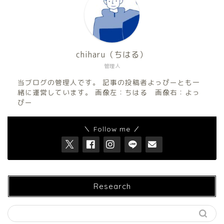
chiharu（ちはる）
管理人
当ブログの管理人です。 記事の投稿者よっぴーとも一
緒に運営しています。 画像左：ちはる 画像右：よっ
ぴー
＼ Follow me ／
Research