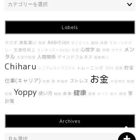
Labels
Ambition
ラジオ
無駄遣い
物欲
ダイエット
趣味
体験
マネーリテラ
メン
心理学
生産性向上
脳
シー
メンタリストDaiGo
年収
時間
サウナ
ホーム
タル
人間関係
マインドフルネス
お金の勉強
衝動買い
Chiharu
貯金
トレーニング
About Me
ミニマムライフコスト
20代
投資
お金
仕事(キャリア)
ストレス
読書
腸
幸福度
お金持ち
勉強
About UNBUILT RADIO
Yoppy
健康
使い方
家
食事
経験
睡眠
習慣
タバコ
収入
瞑想
計簿
Contact
Archives