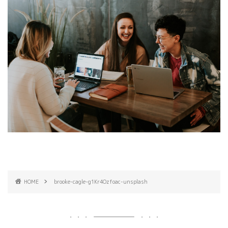
HOME
brooke-cagle-g1Kr4Ozfoac-unsplash