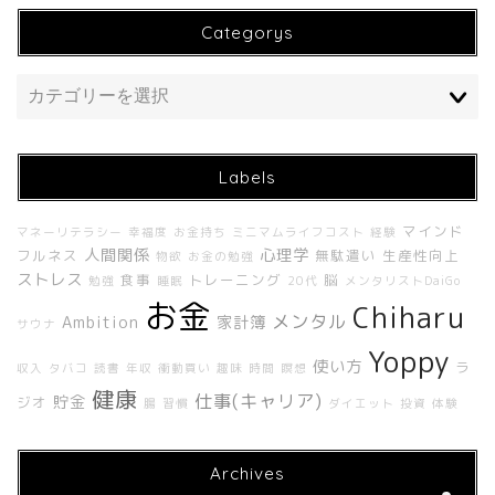
Categorys
Labels
ホーム
マインド
マネーリテラシー
幸福度
お金持ち
ミニマムライフコスト
経験
人間関係
心理学
フルネス
無駄遣い
生産性向上
物欲
お金の勉強
ストレス
食事
トレーニング
脳
勉強
睡眠
20代
メンタリストDaiGo
About Me
お金
Chiharu
メンタル
Ambition
家計簿
サウナ
About UNBUILT RADIO
Yoppy
使い方
ラ
収入
タバコ
読書
年収
衝動買い
趣味
時間
瞑想
健康
仕事(キャリア)
貯金
ジオ
腸
習慣
ダイエット
投資
体験
Contact
Archives