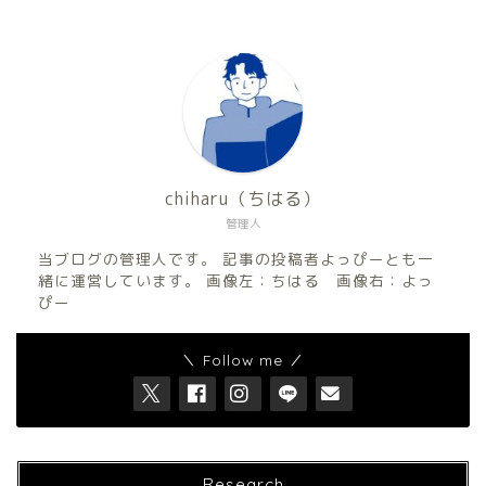
chiharu（ちはる）
管理人
当ブログの管理人です。 記事の投稿者よっぴーとも一
緒に運営しています。 画像左：ちはる 画像右：よっ
ぴー
＼ Follow me ／
Research