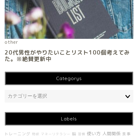
Categorys
Labels
ホーム
使い方
人間関係
トレーニング
脳
食事
物欲
マネーリテラシー
習慣