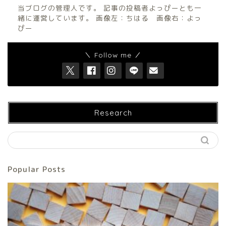
当ブログの管理人です。 記事の投稿者よっぴーとも一
緒に運営しています。 画像左：ちはる 画像右：よっ
ぴー
＼ Follow me ／
Research
Popular Posts