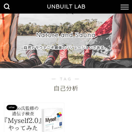
UNBUILT LAB
Nature and Sauna
自然とサウナこそ最強のソリューションである。
― TAG ―
自己分析
other