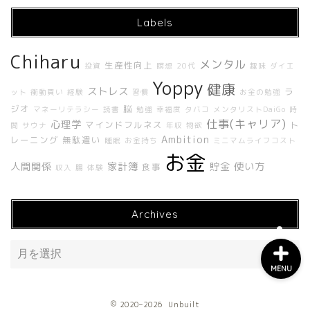
Labels
Chiharu
ホーム
メンタル
生産性向上
投資
瞑想
20代
趣味
ダイエ
Yoppy
健康
ストレス
ラ
ット
衝動買い
経験
習慣
お金の勉強
About Me
ジオ
脳
マネーリテラシー
読書
勉強
幸福度
タバコ
メンタリストDaiGo
時
仕事(キャリア)
心理学
マインドフルネス
ト
間
サウナ
年収
物欲
About UNBUILT RADIO
Ambition
レーニング
無駄遣い
睡眠
お金持ち
ミニマムライフコスト
お金
人間関係
家計簿
貯金
使い方
食事
収入
腸
体験
Contact
Archives
MENU
2020–2026 Unbuilt